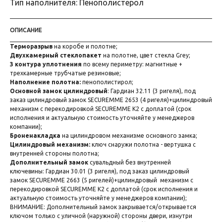
Тип наполнителя: Пенополистерол
ОПИСАНИЕ
Терморазрыв
на коробе и полотне;
Двухкамерный стеклопакет
на полотне, цвет стекла Grey;
3 контура уплотнения
по всему периметру: магнитные +
трехкамерные трубчатые резиновые;
Наполнение полотна:
пенополистирол;
Основной замок цилиндровый
: Гардиан 32.11 (3 ригеля), под
заказ цилиндровый замок SECUREMME 2653 (4 ригеля)+цилиндровый
механизм с перекодировкой SECUREMME К2 с доплатой (срок
исполнения и актуальную стоимость уточняйте у менеджеров
компании);
Броненакладка
на цилиндровом механизме основного замка;
Цилиндровый механизм:
ключ снаружи полотна - вертушка с
внутренней стороны полотна;
Дополнительный замок
сувальдный без внутренней
ключевины: Гардиан 30.01 (3 ригеля), под заказ цилиндровый
замок SECUREMME 2663 (5 ригелей)+цилиндровый механизм с
перекодировкой SECUREMME К2 с доплатой (срок исполнения и
актуальную стоимость уточняйте у менеджеров компании);
ВНИМАНИЕ: Дополнительный замок закрывается/открывается
ключом только с уличной (наружной) стороны двери, изнутри