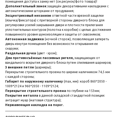
помещения доступа к замку нет (см.рисунок/фото товара)!
Дополнительный замок
защищён декоративными накладками с
автоматическими шторками от продувания;
Эксцентриковый механизм
ответной части врезной защелки
(язычка/фиксатора) с притворной стороны дверного блока для
регулировки усилий закрывания двери и плотности прилегания
уплотнительных контуров (полотна к коробке) с целью достижения
повышенного уровня шумоизоляции и защиты от сквозняков;
Автономная задвижка
(ночной сторож), позволяющая запереть
дверь изнутри помещения без возможности открывания ее
снаружи;
Раздельная ручка
(цвет - хром);
Два противосъёмных пассивных ригеля,
защищающих от
вандального вскрытия дверного блока путем спиливания шарниров;
3 внешние петли
(шарниры);
Перекрытие строительного проема по ширине наличником 74,5 мм
с каждой стороны;
Габарит по наружному наличнику
(max, мм): короб 860*2050 -
1009*2124 и 960*2050 - 1109*2124;
Перекрытие строительного проема
по глубине на 153мм;
Покрытие металла
в данной складской стандартной позиции:
антрацит муар (матовая структура);
Нержавеющая накладка на порог.