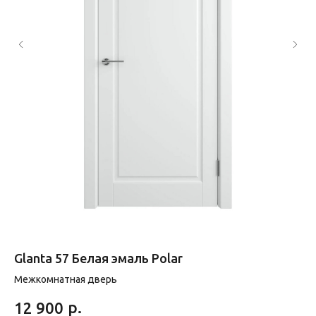
Glanta 57 Белая эмаль Polar
E
Межкомнатная дверь
Ме
р.
12 900
8