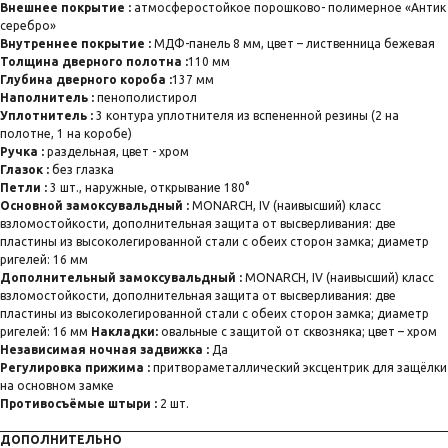
Внешнее покрытие :
атмосферостойкое порошково- полимерное «Антик
серебро»
Внутреннее покрытие :
МДФ-панель 8 мм, цвет – лиственница бежевая
Толщина дверного полотна :
110 мм
Глубина дверного короба :
137 мм
Наполнитель :
пенополистирол
Уплотнитель :
3 контура уплотнителя из вспененной резины (2 на
полотне, 1 на коробе)
Ручка :
раздельная, цвет - хром
Глазок :
без глазка
Петли :
3 шт., наружные, открывание 180°
Основной замоксувальдный :
MONARCH, IV (наивысший) класс
взломостойкости, дополнительная защита от высверливания: две
пластины из высоколегированной стали с обеих сторон замка; диаметр
ригелей: 16 мм
Дополнительный замоксувальдный :
MONARCH, IV (наивысший) класс
взломостойкости, дополнительная защита от высверливания: две
пластины из высоколегированной стали с обеих сторон замка; диаметр
ригелей: 16 мм
Накладки:
овальные с защитой от сквозняка; цвет – хром
Независимая ночная задвижка :
Да
Регулировка прижима :
притвораметаллический эксцентрик для защёлки
на основном замке
Противосъёмые штыри :
2 шт.
ДОПОЛНИТЕЛЬНО