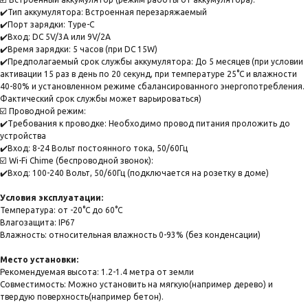
✔️Тип аккумулятора: Встроенная перезаряжаемый
✔️Порт зарядки: Type-C
✔️Вход: DC 5V/3A или 9V/2A
✔️Время зарядки: 5 часов (при DC 15W)
✔️Предполагаемый срок службы аккумулятора: До 5 месяцев (при условии
активации 15 раз в день по 20 секунд, при температуре 25°C и влажности
40-80% и установленном режиме сбалансированного энергопотребления.
Фактический срок службы может варьироваться)
☑️ Проводной режим:
✔️Требования к проводке: Необходимо провод питания проложить до
устройства
✔️Вход: 8-24 Вольт постоянного тока, 50/60Гц
☑️ Wi-Fi Chime (беспроводной звонок):
✔️Вход: 100-240 Вольт, 50/60Гц (подключается на розетку в доме)
Условия эксплуатации:
Температура: от -20°C до 60°C
Влагозащита: IP67
Влажность: относительная влажность 0-93% (без конденсации)
Место установки:
Рекомендуемая высота: 1.2-1.4 метра от земли
Совместимость: Можно установить на мягкую(например дерево) и
твердую поверхность(например бетон).