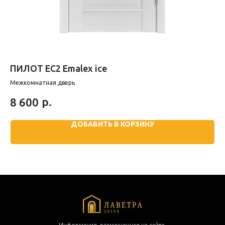
ПИЛОТ EC2 Emalex ice
SC
Межкомнатная дверь
Ме
р.
8 600
1
ДОБАВИТЬ В КОРЗИНУ
Информация, размещенная на сайте,