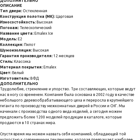
ДОПОЛНИТЕЛЬНО
ОПИСАНИЕ
Тип двери:
Остекленная
Конструкция полотна (МК):
Царговая
Износостойкость:
Высокая
Погонаж:
Телескопический
Название цвета:
Emalex Ice
Модель:
E2
Коллекция:
Пилот
Шумоизоляция:
Высокая
Гарантия производителя:
12 месяцев
Стиль:
Классика
Материал покрытия:
Emalex
Цвет:
Белый
Изготовитель:
ВФД
ДОПОЛНИТЕЛЬНО
Трудолюбие, стремление и упорство. Три составляющих, которые ведут
нас в ногу со временем. Компания была основана в 2002 году в качестве
небольшого деревообрабатывающего цеха и переросла в крупнейшего
гиганта по производству межкомнатных дверей в России и СНГ. Мы
начинали с производства одного вида изделий, а сегодня можем
предложить более 1200 моделей продукции в каталоге, которые
продаются в 10 странах мира.
Спустя время мы можем назвать себя компанией, обладающей той
чуткостью к современным тенденциям, которая превращает наиболее