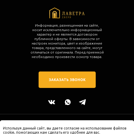
Информация, размещенная на сайте,
носит исключительно информационный
характер и не является договором
публичной оферты. В зависимости от
настроек монитора, цвет и изображение
товара, представленного на сайте, могут
отличаться от оригинала. Перед приемкой
необходимо произвести осмотр товара.
ЗАКАЗАТЬ ЗВОНОК
2025 © ЛАВЕТРА двери. Все права защищены.
Используя данный сайт, вы даете согласие на использование файлов
г. Калининград, ул. Молодой Гвардии 34
cookie, помогающих нам сделать его удобнее для вас.