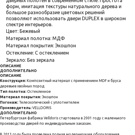
дверных полотен в современном стиле. Простота
форм, имитация текстуры натурального дерева и
большое разнообразие цветовых решений
позволяют использовать двери DUPLEX в широком
спектре интерьеров.
Цвет: Бежевый
Материал полотна: МДФ
Материал покрытия: Экошпон
Остекление: С остеклением
Зеркало: Без зеркала
ОПИСАНИЕ
ДОПОЛНИТЕЛЬНО
ОПИСАНИЕ
Конструкция:
Композитный материал с применением MDF и бруса
деревьев хвойных пород
Тип полотна:
Остекленное
Материал покрытия:
Экошпон
Погонаж:
Телескопический с уплотнителем
Производитель:
VELLDORIS
ДОПОЛНИТЕЛЬНО
Петербургская фабрика Velldoris стартовала в 2001 году с маленького
производства дверей по индивидуальным заказам.
В 2013 году была проведена полная модернизация оборудования,