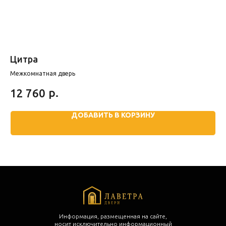
Цитра
Po
Межкомнатная дверь
р.
12 760
1
ДОБАВИТЬ В КОРЗИНУ
Информация, размещенная на сайте,
носит исключительно информационный