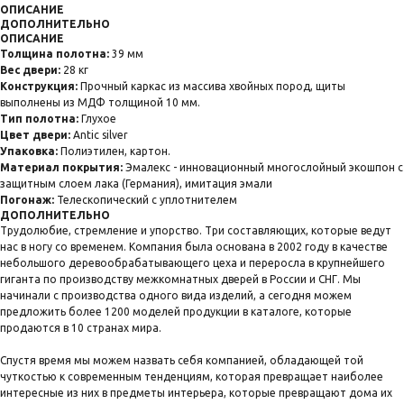
ОПИСАНИЕ
ДОПОЛНИТЕЛЬНО
ОПИСАНИЕ
Толщина полотна:
39 мм
Вес двери:
28 кг
Конструкция:
Прочный каркас из массива хвойных пород, щиты
выполнены из МДФ толщиной 10 мм.
Тип полотна:
Глухое
Цвет двери:
Antic silver
Упаковка:
Полиэтилен, картон.
Материал покрытия:
Эмалекс - инновационный многослойный экошпон с
защитным слоем лака (Германия), имитация эмали
Погонаж:
Телескопический с уплотнителем
ДОПОЛНИТЕЛЬНО
Трудолюбие, стремление и упорство. Три составляющих, которые ведут
нас в ногу со временем. Компания была основана в 2002 году в качестве
небольшого деревообрабатывающего цеха и переросла в крупнейшего
гиганта по производству межкомнатных дверей в России и СНГ. Мы
начинали с производства одного вида изделий, а сегодня можем
предложить более 1200 моделей продукции в каталоге, которые
продаются в 10 странах мира.
Спустя время мы можем назвать себя компанией, обладающей той
чуткостью к современным тенденциям, которая превращает наиболее
интересные из них в предметы интерьера, которые превращают дома их